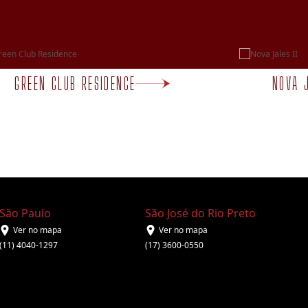
GREEN CLUB RESIDENCE
NOVA J
São Paulo
São José do Rio Preto
Ver no mapa
Ver no mapa
(11) 4040-1297
(17) 3600-0550