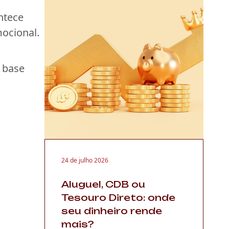
ntece
mocional.
a base
24 de julho 2026
Aluguel, CDB ou
Tesouro Direto: onde
seu dinheiro rende
mais?