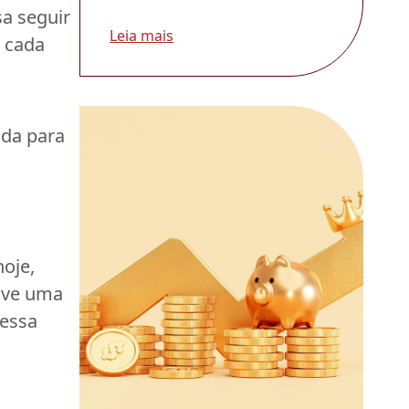
sa seguir
Leia mais
e cada
ida para
hoje,
olve uma
 essa