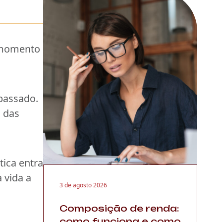
m momento
passado.
 das
tica entra
 vida a
3 de agosto 2026
Composição de renda:
como funciona e como