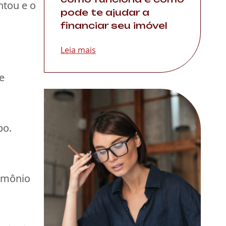
ntou e o
pode te ajudar a
financiar seu imóvel
Leia mais
e
po.
rimônio