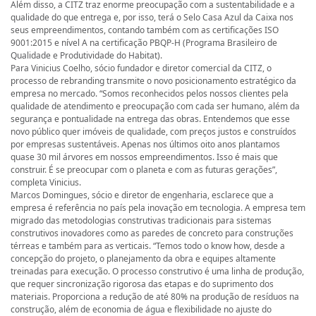
Além disso, a CITZ traz enorme preocupação com a sustentabilidade e a
qualidade do que entrega e, por isso, terá o Selo Casa Azul da Caixa nos
seus empreendimentos, contando também com as certificações ISO
9001:2015 e nível A na certificação PBQP-H (Programa Brasileiro de
Qualidade e Produtividade do Habitat).
Para Vinicius Coelho, sócio fundador e diretor comercial da CITZ, o
processo de rebranding transmite o novo posicionamento estratégico da
empresa no mercado. “Somos reconhecidos pelos nossos clientes pela
qualidade de atendimento e preocupação com cada ser humano, além da
segurança e pontualidade na entrega das obras. Entendemos que esse
novo público quer imóveis de qualidade, com preços justos e construídos
por empresas sustentáveis. Apenas nos últimos oito anos plantamos
quase 30 mil árvores em nossos empreendimentos. Isso é mais que
construir. É se preocupar com o planeta e com as futuras gerações”,
completa Vinicius.
Marcos Domingues, sócio e diretor de engenharia, esclarece que a
empresa é referência no país pela inovação em tecnologia. A empresa tem
migrado das metodologias construtivas tradicionais para sistemas
construtivos inovadores como as paredes de concreto para construções
térreas e também para as verticais. “Temos todo o know how, desde a
concepção do projeto, o planejamento da obra e equipes altamente
treinadas para execução. O processo construtivo é uma linha de produção,
que requer sincronização rigorosa das etapas e do suprimento dos
materiais. Proporciona a redução de até 80% na produção de resíduos na
construção, além de economia de água e flexibilidade no ajuste do