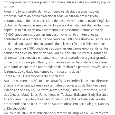
cronograma da obra aos prazos de comercialização das unidades”, explica
Marcos.
Argemiro Jonas, diretor de novos negócios, destaca a expansão da
empresa. “Além da nossa tradicional sede localizada em Rio Preto,
estamos trazendo nosso escritório de desenvolvimento de novos negócios
do bairro Higienópolis em São Paulo, para a Avenida Paulista, também na
capital. Isso é fruto do novo momento que passamos. Temos cerca de
10.000 unidades residenciais em desenvolvimento em terrenos já
contratados pela empresa, sendo cerca de 6.000 no estado de São Paulo e
as demais no estado do Rio Grande do Sul. No próximo biênio devemos
lançar cerca de 3.500 unidades residenciais em vários empreendimentos,
sendo três deles na cidade de São Paulo e dois em Rio Preto. O tamanho
do nosso futuro mostra o quanto estamos preparados pra gerar grandes
impactos positivos pelo Brasil, pois não são somente unidades, são lares
para famílias que terão oportunidade de realização pessoal através do que
fazemos, do cuidado que temos com cada uma delas.”
Sobre a CITZ Desenvolvimento Imobiliário
Atuante no mercado há 40 anos, através da experiência de seus diretores
e seus profissionais, a empresa tem atuado no estado de São Paulo nas
cidades de São Paulo, Rio Preto, Nova Odessa, Jundiaí, Americana, Mogi
das Cruzes, Mauá, Jales, Fernandópolis, Taubaté, Bálsamo, Bady Bassitt e
Ilha Solteira. Executou obras em Rondonópolis (MT) e Natal (RN) e está
empreendendo no Rio Grande do Sul com obras em Porto Alegre, Canoas
e São Leopoldo.
No início de 2022 será anunciando o retorno da empresa a Rio Preto com